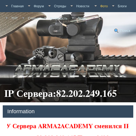
Главная
Форум
Отряды
Новости
Фото
Блоги
ТНТ
Статьи
Активность
Люди
Поиск
IP Сервера:82.202.249.165
Information
У Сервера ARMA2ACADEMY сменился IP