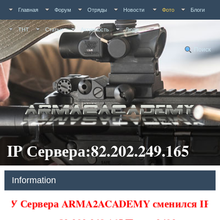
Главная
Форум
Отряды
Новости
Фото
Блоги
ТНТ
Статьи
Активность
Люди
Поиск
IP Сервера:82.202.249.165
Information
У Сервера ARMA2ACADEMY сменился IP