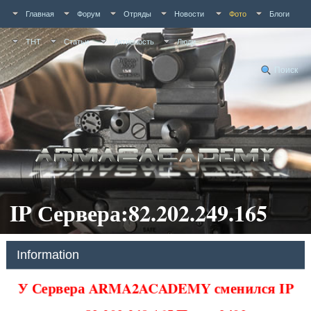
Главная
Форум
Отряды
Новости
Фото
Блоги
ТНТ
Статьи
Активность
Люди
Поиск
IP Сервера:82.202.249.165
Information
У Сервера ARMA2ACADEMY сменился IP