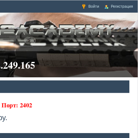
Войти
Регистрация
.249.165
65 Порт: 2402
у.