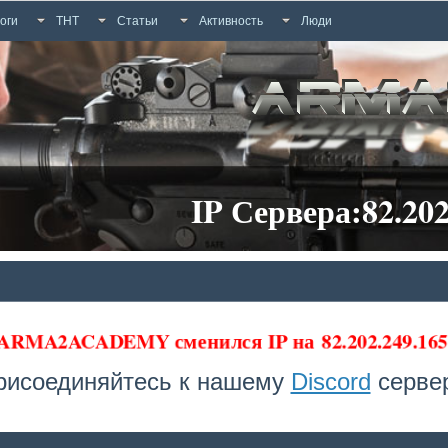
оги
ТНТ
Статьи
Активность
Люди
IP Сервера:82.202
 ARMA2ACADEMY сменился IP на
82.202.249.1
рисоединяйтесь к нашему
Discord
сервер