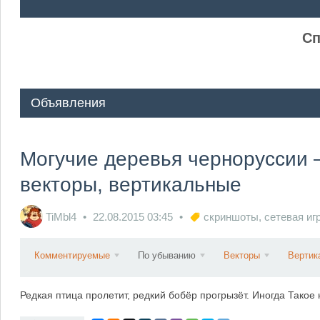
ᅠ ᅠ
Сп
Объявления
Могучие деревья черноруссии
векторы, вертикальные
TiMbl4
22.08.2015
03:45
скриншоты
,
сетевая иг
Комментируемые
По убыванию
Векторы
Вертик
Редкая птица пролетит, редкий бобёр прогрызёт. Иногда Такое