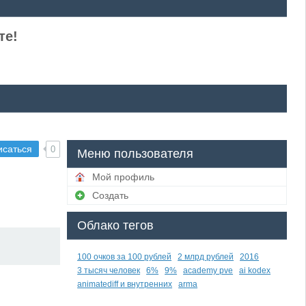
те!
исаться
0
Меню пользователя
Мой профиль
Создать
Облако тегов
100 очков за 100 рублей
2 млрд рублей
2016
3 тысяч человек
6%
9%
academy pve
ai kodex
animatediff и внутренних
arma