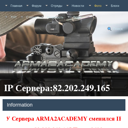
Главная
Форум
Отряды
Новости
Фото
Блоги
ТНТ
Статьи
Активность
Люди
Поиск
IP Сервера:82.202.249.165
Information
У Сервера ARMA2ACADEMY сменился IP