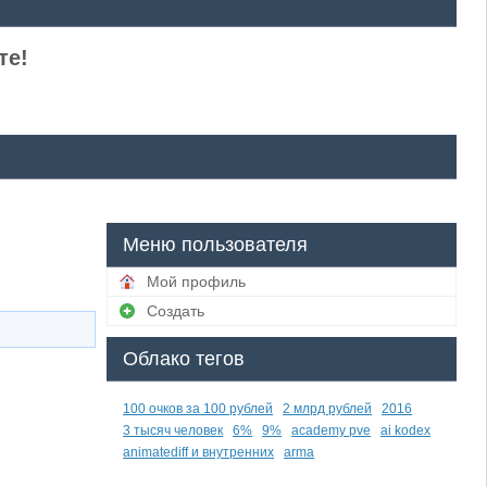
те!
Меню пользователя
Мой профиль
Создать
Облако тегов
100 очков за 100 рублей
2 млрд рублей
2016
3 тысяч человек
6%
9%
academy pve
ai kodex
animatediff и внутренних
arma