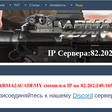
оги
ТНТ
Статьи
Активность
Люди
IP Сервера:82.202
 ARMA2ACADEMY сменился IP на
82.202.249.1
рисоединяйтесь к нашему
Discord
сервер