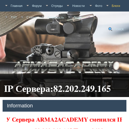
Главная
Форум
Отряды
Новости
Фото
Блоги
ТНТ
Статьи
Активность
Люди
Поиск
IP Сервера:82.202.249.165
Information
У Сервера ARMA2ACADEMY сменился IP