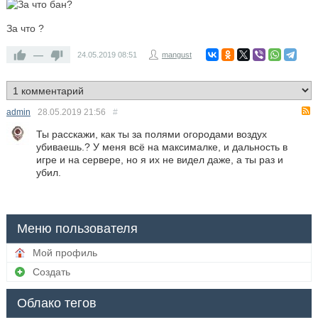
За что ?
—
24.05.2019
08:51
mangust
admin
28.05.2019
21:56
#
Ты расскажи, как ты за полями огородами воздух
убиваешь.? У меня всё на максималке, и дальность в
игре и на сервере, но я их не видел даже, а ты раз и
убил.
Меню пользователя
Мой профиль
Создать
Облако тегов