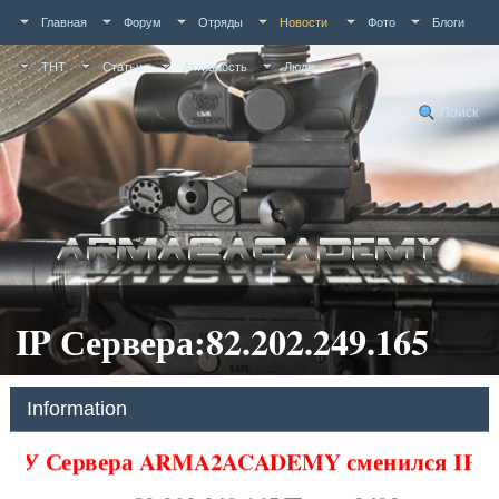
Главная
Форум
Отряды
Новости
Фото
Блоги
ТНТ
Статьи
Активность
Люди
Поиск
IP Сервера:82.202.249.165
Information
У Сервера ARMA2ACADEMY сменился IP