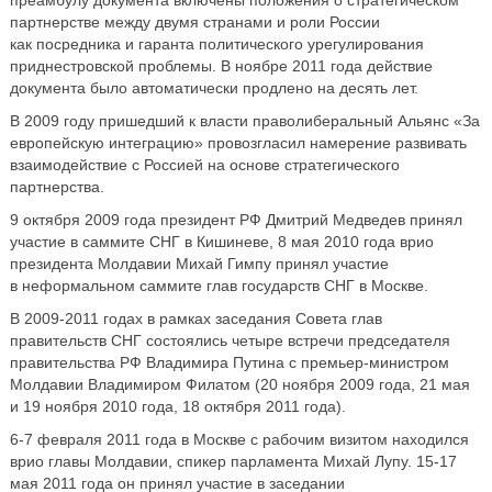
преамбулу документа включены положения о стратегическом
партнерстве между двумя странами и роли России
как посредника и гаранта политического урегулирования
приднестровской проблемы. В ноябре 2011 года действие
документа было автоматически продлено на десять лет.
В 2009 году пришедший к власти праволиберальный Альянс «За
европейскую интеграцию» провозгласил намерение развивать
взаимодействие с Россией на основе стратегического
партнерства.
9 октября 2009 года президент РФ Дмитрий Медведев принял
участие в саммите СНГ в Кишиневе, 8 мая 2010 года врио
президента Молдавии Михай Гимпу принял участие
в неформальном саммите глав государств СНГ в Москве.
В 2009-2011 годах в рамках заседания Совета глав
правительств СНГ состоялись четыре встречи председателя
правительства РФ Владимира Путина с премьер-министром
Молдавии Владимиром Филатом (20 ноября 2009 года, 21 мая
и 19 ноября 2010 года, 18 октября 2011 года).
6-7 февраля 2011 года в Москве с рабочим визитом находился
врио главы Молдавии, спикер парламента Михай Лупу. 15-17
мая 2011 года он принял участие в заседании