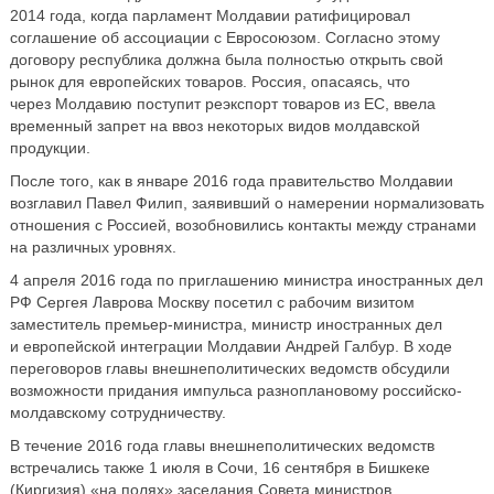
2014 года, когда парламент Молдавии ратифицировал
соглашение об ассоциации с Евросоюзом. Согласно этому
договору республика должна была полностью открыть свой
рынок для европейских товаров. Россия, опасаясь, что
через Молдавию поступит реэкспорт товаров из ЕС, ввела
временный запрет на ввоз некоторых видов молдавской
продукции.
После того, как в январе 2016 года правительство Молдавии
возглавил Павел Филип, заявивший о намерении нормализовать
отношения с Россией, возобновились контакты между странами
на различных уровнях.
4 апреля 2016 года по приглашению министра иностранных дел
РФ Сергея Лаврова Москву посетил с рабочим визитом
заместитель премьер-министра, министр иностранных дел
и европейской интеграции Молдавии Андрей Галбур. В ходе
переговоров главы внешнеполитических ведомств обсудили
возможности придания импульса разноплановому российско-
молдавскому сотрудничеству.
В течение 2016 года главы внешнеполитических ведомств
встречались также 1 июля в Сочи, 16 сентября в Бишкеке
(Киргизия) «на полях» заседания Совета министров