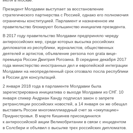
июля в Москве.
Президент Молдавии выступает за восстановление
стратегического партнерства с Россией, однако его полномочия
ограничены конституцией. Парламент и назначенное им
правительство блокируют большинство инициатив президента.
В 2017 году правительство Молдавии предприняло череду
антироссийских мер, среди которых высылка российских
дипломатов из республики, журналистов, общественных
деятелей и артистов, объявление persona non grata вице-
премьера России Дмитрия Рогозина. В середине декабря 2017
года министерство иностранных дел и европейской интеграции
Молдавии на неопределенный срок отозвало посла республики
в России для консультаций.
2 января 2018 года в парламенте Молдавии была
зарегистрирована инициатива о выходе Молдавии из СНГ. 10
января спикер Андриан Канду подписал закон о запрете
ретрансляции российских новостей, а 14 января он же обещал
выставить России многомиллиардный счет за «оккупацию»
Приднестровья. В марте Кишинев присоединился
к антироссийской акции Великобритании в связи с инцидентом
в Солсбери и объявил о высылке трех российских дипломатов.