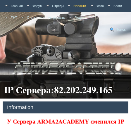
Главная
Форум
Отряды
Новости
Фото
Блоги
ТНТ
Статьи
Активность
Люди
Поиск
IP Сервера:82.202.249.165
Information
У Сервера ARMA2ACADEMY сменился IP