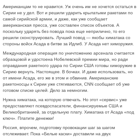
Американцам то не нравится. Уж очень им не хочется остаться в
Сирии не у дел. Вот и решили ударить крылатыми ракетами по
самой сирийской армии, и даже, как уже сообщает
американская пресса, уже составлен список объектов. А
поскольку ударять без повода пока еще неприлично, то его
решили сконструировать. Лучший повод — якобы химатака со
стороны войск Асада в битве за Идлиб. У Асада нет химоружия.
Международная операция по уничтожению арсенала считается
образцовой и удостоена Нобелевской премии мира, но ради
оправдания ракетного удара по Сирии США готовы химоружие в
Сирию вернуть. Настоящее. В бочках. И даже использовать, но
от имени Асада, его же в этом и обвинив. Американские
ракетоносцы к Сирии уже стягиваются, СNN сообщает об уже
готовом списке целей. Дело за немногим.
Нужна химатака, на которую отвечать. Но этот «сервис» уже
предоставляют псевдоспасатели, финансируемые США и
Великобританией, за отдельную плату. Химатака от Асада «под
ключ». Платите денежки!
Россия, впрочем, подготовку провокации шаг за шагом
отслеживает. Пока «Белые каски» доставили на двух