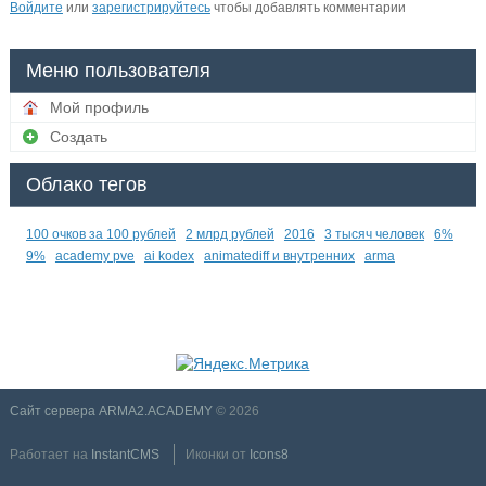
Войдите
или
зарегистрируйтесь
чтобы добавлять комментарии
Меню пользователя
Мой профиль
Создать
Облако тегов
100 очков за 100 рублей
2 млрд рублей
2016
3 тысяч человек
6%
9%
academy pve
ai kodex
animatediff и внутренних
arma
Сайт сервера ARMA2.ACADEMY
© 2026
Работает на
InstantCMS
Иконки от
Icons8