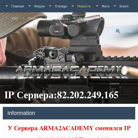
Главная
Форум
Отряды
Новости
Фото
Блоги
ТНТ
Статьи
Активность
Люди
Поиск
IP Сервера:82.202.249.165
Information
У Сервера ARMA2ACADEMY сменился IP