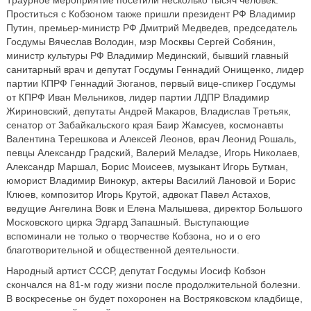
Траурное мероприятие посетили несколько тысяч человек.
Проститься с Кобзоном также пришли президент РФ Владимир
Путин, премьер-министр РФ Дмитрий Медведев, председатель
Госдумы Вячеслав Володин, мэр Москвы Сергей Собянин,
министр культуры РФ Владимир Мединский, бывший главный
санитарный врач и депутат Госдумы Геннадий Онищенко, лидер
партии КПРФ Геннадий Зюганов, первый вице-спикер Госдумы
от КПРФ Иван Мельников, лидер партии ЛДПР Владимир
Жириновский, депутаты Андрей Макаров, Владислав Третьяк,
сенатор от Забайкальского края Баир Жамсуев, космонавты
Валентина Терешкова и Алексей Леонов, врач Леонид Рошаль,
певцы Александр Градский, Валерий Меладзе, Игорь Николаев,
Александр Маршал, Борис Моисеев, музыкант Игорь Бутман,
юморист Владимир Винокур, актеры Василий Лановой и Борис
Клюев, композитор Игорь Крутой, адвокат Павел Астахов,
ведущие Ангелина Вовк и Елена Малышева, директор Большого
Московского цирка Эдгард Запашный. Выступающие
вспоминали не только о творчестве Кобзона, но и о его
благотворительной и общественной деятельности.
Народный артист СССР, депутат Госдумы Иосиф Кобзон
скончался на 81-м году жизни после продолжительной болезни.
В воскресенье он будет похоронен на Востряковском кладбище,