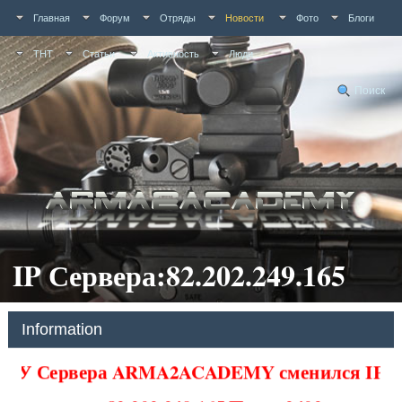
Главная
Форум
Отряды
Новости
Фото
Блоги
ТНТ
Статьи
Активность
Люди
Поиск
IP Сервера:82.202.249.165
Information
У Сервера ARMA2ACADEMY сменился IP