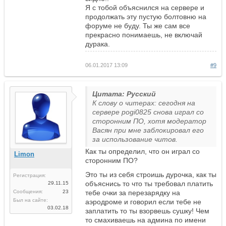
Я с тобой объяснился на сервере и
продолжать эту пустую болтовню на
форуме не буду. Ты же сам все
прекрасно понимаешь, не включай
дурака.
06.01.2017 13:09
#9
Цитата: Русский
К слову о читерах: сегодня на
сервере pogi0825 снова играл со
сторонним ПО, хотя модератор
Васян при мне заблокировал его
за использование читов.
Как ты определил, что он играл со
Limon
сторонним ПО?
Это ты из себя строишь дурочка, как ты
Регистрация:
объяснись то что ты требовал платить
29.11.15
Сообщения:
23
тебе очки за перезарядку на
Был на сайте:
аэродроме и говорил если тебе не
03.02.18
заплатить то ты взорвешь сушку! Чем
то смахиваешь на админа по имени