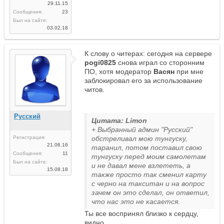
29.11.15
Сообщения:
23
Был на сайте:
03.02.18
К слову о читерах: сегодня на сервере
pogi0825
снова играл со сторонним
ПО, хотя модератор
Васян
при мне
заблокировал его за использование
читов.
Русский
Цитата: Limon
+ Выбранный админ "Русский"
Регистрация:
обстреливал мою тунгуску,
21.06.16
таранил, потом поставил свою
Сообщения:
11
тунгуску перед моим самолетам
Был на сайте:
и не давал мене взлететь, а
15.08.18
также просто так сменил карту
с черно на такситан и на вопрос
зачем он это сделал, он ответил,
что нас это не касается.
Ты все воспринял близко к сердцу,
видно..