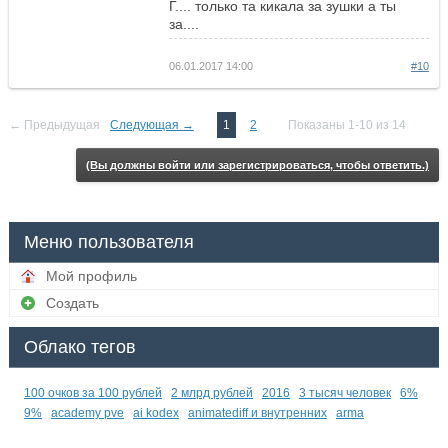
Г.... только та кикала за зушки а ты
за....
06.01.2017 14:00
#10
← Предыдущая
Следующая →
1
2
Показаны 1-10 из 14
(Вы должны войти или зарегистрироваться, чтобы ответить.)
Меню пользователя
Мой профиль
Создать
Облако тегов
100 очков за 100 рублей
2 млрд рублей
2016
3 тысяч человек
6%
9%
academy pve
ai kodex
animatediff и внутренних
arma