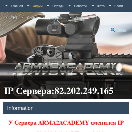
Главная
Форум
Отряды
Новости
Фото
Блоги
ТНТ
Статьи
Активность
Люди
Поиск
IP Сервера:82.202.249.165
Information
У Сервера ARMA2ACADEMY сменился IP