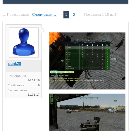
← Предыдущая
Следующая →
1
2
Показаны 1-10 из 14
pank29
Регистрация:
14.02.16
Сообщения:
6
Был на сайте:
11.01.17