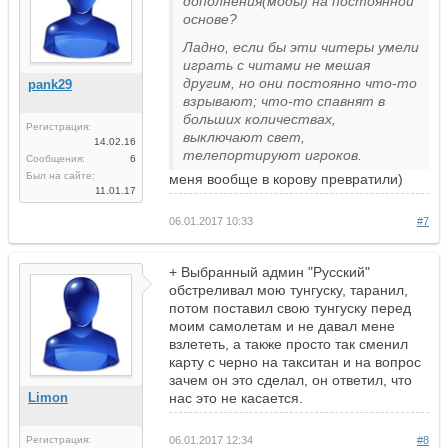
дополнения(моды) на постоянной
основе?
Ладно, если бы эти читеры умели
играть с читами не мешая
другим, но они постоянно что-то
pank29
взрывают; что-то спавнят в
больших количествах,
Регистрация:
выключают свет,
14.02.16
телепортируют игроков.
Сообщения:
6
Был на сайте:
меня вообще в корову превратили)
11.01.17
06.01.2017 10:33
#7
+ Выбранный админ "Русский"
обстреливал мою тунгуску, таранил,
потом поставил свою тунгуску перед
моим самолетам и не давал мене
взлететь, а также просто так сменил
карту с черно на такситан и на вопрос
зачем он это сделал, он ответил, что
Limon
нас это не касается.
Регистрация:
06.01.2017 12:34
#8