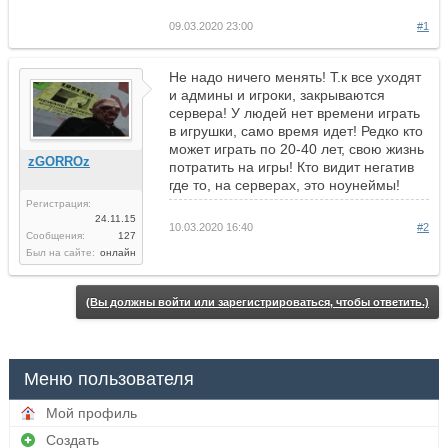
09.03.2020 23:00
#1
Не надо ничего менять! Т.к все уходят
и админы и игроки, закрываются
сервера! У людей нет времени играть
в игрушки, само время идет! Редко кто
может играть по 20-40 лет, свою жизнь
zGORROz
потратить на игры! Кто видит негатив
где то, на серверах, это ноунеймы!
Регистрация:
24.11.15
10.03.2020 16:40
#2
Сообщения:
127
Был на сайте:
онлайн
(Вы должны войти или зарегистрироваться, чтобы ответить.)
Меню пользователя
Мой профиль
Создать