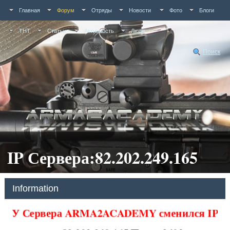
Главная
Форум
Отряды
Новости
Фото
Блоги
ТНТ
Статьи
Активность
Люди
Поиск
IP Сервера:82.202.249.165
Information
У Сервера ARMA2ACADEMY сменился IP