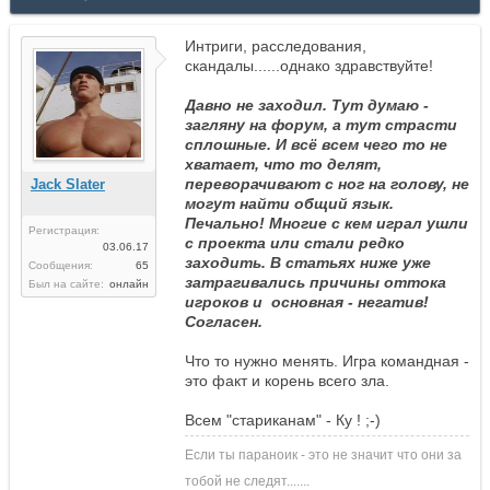
Интриги, расследования,
скандалы......однако здравствуйте!
Давно не заходил. Тут думаю -
загляну на форум, а тут страсти
сплошные. И всё всем чего то не
хватает, что то делят,
переворачивают с ног на голову, не
Jack Slater
могут найти общий язык.
Печально! Многие с кем играл ушли
Регистрация:
с проекта или стали редко
03.06.17
заходить. В статьях ниже уже
Сообщения:
65
затрагивались причины оттока
Был на сайте:
онлайн
игроков и основная - негатив!
Согласен.
Что то нужно менять. Игра командная -
это факт и корень всего зла.
Всем "стариканам" - Ку ! ;-)
Если ты параноик - это не значит что они за
тобой не следят.......