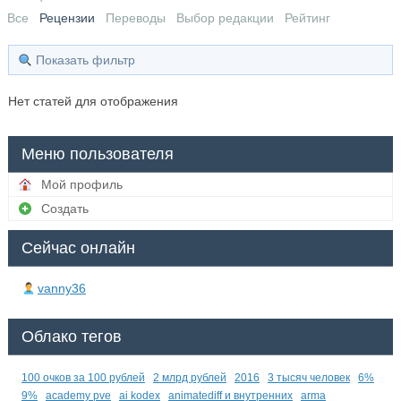
Все
Рецензии
Переводы
Выбор редакции
Рейтинг
Показать фильтр
Нет статей для отображения
Меню пользователя
Мой профиль
Создать
Сейчас онлайн
vanny36
Облако тегов
100 очков за 100 рублей
2 млрд рублей
2016
3 тысяч человек
6%
9%
academy pve
ai kodex
animatediff и внутренних
arma