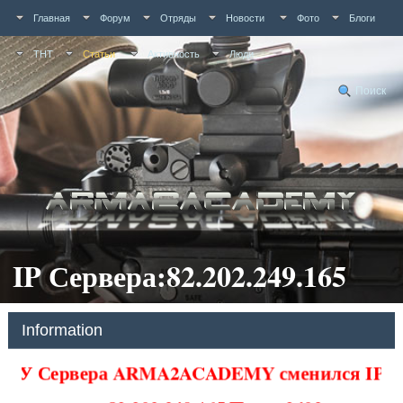
Главная
Форум
Отряды
Новости
Фото
Блоги
ТНТ
Статьи
Активность
Люди
Поиск
IP Сервера:82.202.249.165
Information
У Сервера ARMA2ACADEMY сменился IP