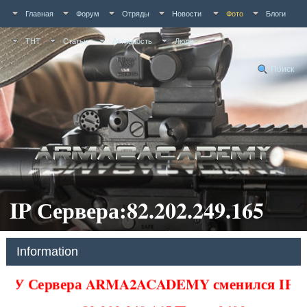
Главная
Форум
Отряды
Новости
Фото
Блоги
ТНТ
Статьи
Активность
Люди
Поиск
IP Сервера:82.202.249.165
Information
У Сервера ARMA2ACADEMY сменился IP