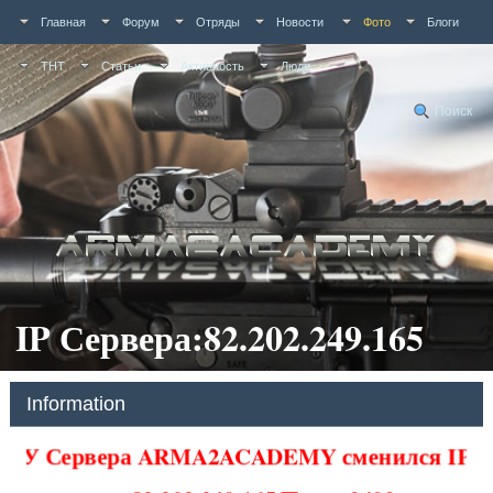
Главная
Форум
Отряды
Новости
Фото
Блоги
ТНТ
Статьи
Активность
Люди
Поиск
IP Сервера:82.202.249.165
Information
У Сервера ARMA2ACADEMY сменился IP