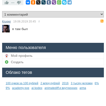
—
Kruger
19.06.2019
20:45
#
я там был
Меню пользователя
Мой профиль
Создать
Облако тегов
100 очков за 100 рублей
2 млрд рублей
2016
3 тысяч человек
6%
9%
academy pve
ai kodex
animatediff и внутренних
arma