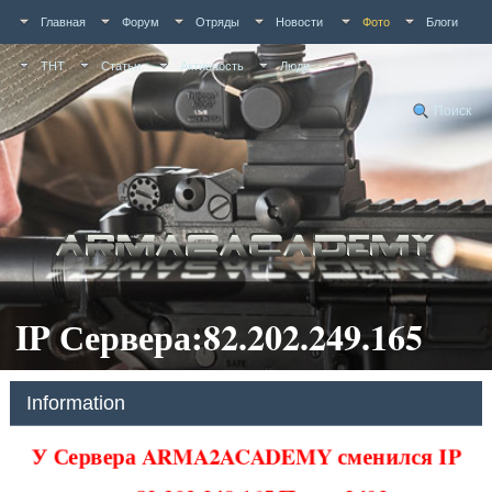
Главная
Форум
Отряды
Новости
Фото
Блоги
ТНТ
Статьи
Активность
Люди
Поиск
IP Сервера:82.202.249.165
Information
У Сервера ARMA2ACADEMY сменился IP