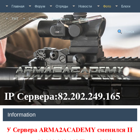
Главная
Форум
Отряды
Новости
Фото
Блоги
ТНТ
Статьи
Активность
Люди
Поиск
IP Сервера:82.202.249.165
Information
У Сервера ARMA2ACADEMY сменился IP