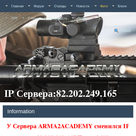
Главная
Форум
Отряды
Новости
Фото
Блоги
ТНТ
Статьи
Активность
Люди
Поиск
IP Сервера:82.202.249.165
Information
У Сервера ARMA2ACADEMY сменился IP