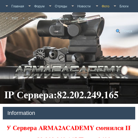
Главная
Форум
Отряды
Новости
Фото
Блоги
ТНТ
Статьи
Активность
Люди
Поиск
IP Сервера:82.202.249.165
Information
У Сервера ARMA2ACADEMY сменился IP