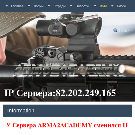
Главная
Форум
Отряды
Новости
Фото
Блоги
ТНТ
Статьи
Активность
Люди
Поиск
IP Сервера:82.202.249.165
Information
У Сервера ARMA2ACADEMY сменился IP