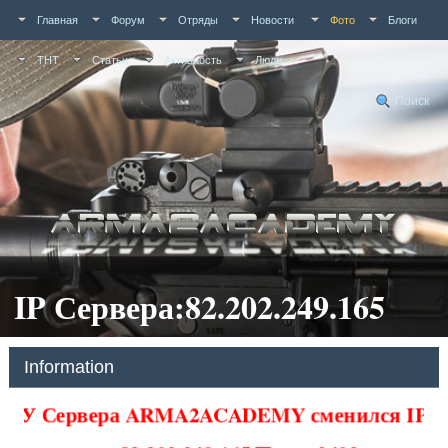
Главная
Форум
Отряды
Новости
Фото
Блоги
ТНТ
Статьи
Активность
Люди
Поиск
IP Сервера:82.202.249.165
Information
У Сервера ARMA2ACADEMY сменился IP