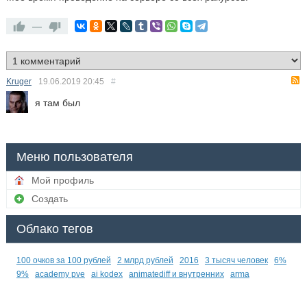
—
Kruger
19.06.2019
20:45
#
я там был
Меню пользователя
Мой профиль
Создать
Облако тегов
100 очков за 100 рублей
2 млрд рублей
2016
3 тысяч человек
6%
9%
academy pve
ai kodex
animatediff и внутренних
arma