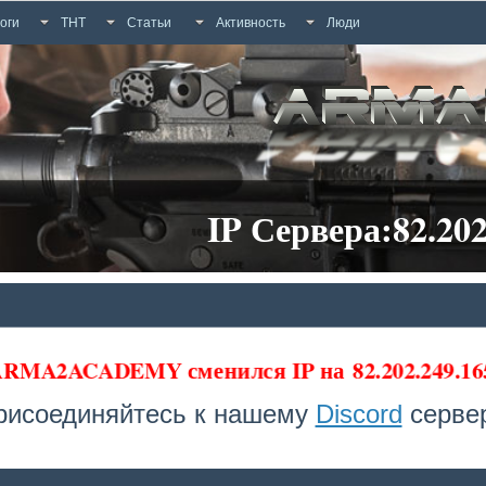
оги
ТНТ
Статьи
Активность
Люди
IP Сервера:82.202
 ARMA2ACADEMY сменился IP на
82.202.249.16
рисоединяйтесь к нашему
Discord
сервер