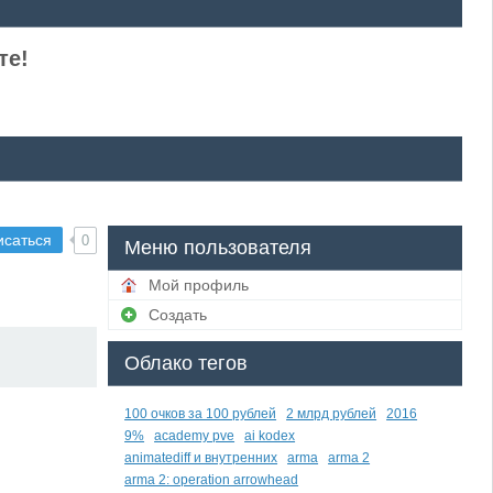
те!
исаться
0
Меню пользователя
Мой профиль
Создать
Облако тегов
100 очков за 100 рублей
2 млрд рублей
2016
9%
academy pve
ai kodex
animatediff и внутренних
arma
arma 2
arma 2: operation arrowhead