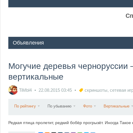
ᅠ ᅠ
Сп
Объявления
Могучие деревья черноруссии —
вертикальные
TiMbl4
22.08.2015
03:45
скриншоты
,
сетевая иг
По рейтингу
По убыванию
Фото
Вертикальные
Редкая птица пролетит, редкий бобёр прогрызёт. Иногда Такое