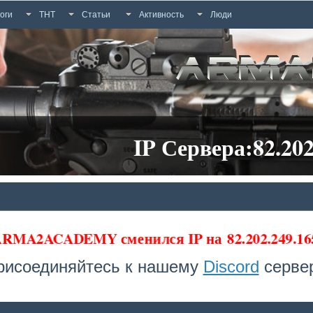
оги
ТНТ
Статьи
Активность
Люди
IP Сервера:82.202
 ARMA2ACADEMY сменился IP на
82.202.249.16
рисоединяйтесь к нашему
Discord
сервер