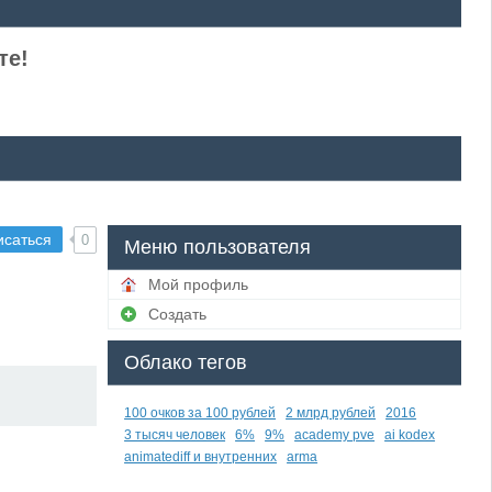
те!
исаться
0
Меню пользователя
Мой профиль
Создать
Облако тегов
100 очков за 100 рублей
2 млрд рублей
2016
3 тысяч человек
6%
9%
academy pve
ai kodex
animatediff и внутренних
arma