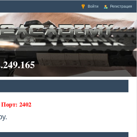
Войти
Регистрация
.249.165
65 Порт: 2402
у.