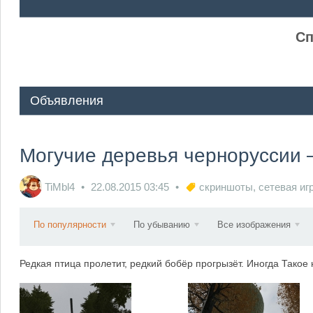
ᅠ ᅠ
Сп
Объявления
Могучие деревья черноруссии 
TiMbl4
22.08.2015
03:45
скриншоты
,
сетевая иг
По популярности
По убыванию
Все изображения
Редкая птица пролетит, редкий бобёр прогрызёт. Иногда Такое