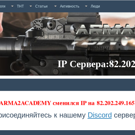
оги
ТНТ
Статьи
Активность
Люди
IP Сервера:82.202
 ARMA2ACADEMY сменился IP на
82.202.249.1
рисоединяйтесь к нашему
Discord
сервер