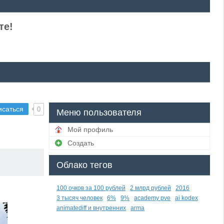
те!
исаться
0
Меню пользователя
Мой профиль
Создать
Облако тегов
100 очков за 100 рублей
2 млрд рублей
2016
3 тысяч человек
6%
9%
academy pve
ai kodex
animatediff и внутренних
arma